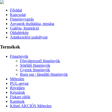
Főoldal
Kapcsolat
Függönyvarrás
Anyagok tíszítátása, mosása
Galéria, Inspiráció
Oldaltérkép
Adatkezelési szabályzat
Termékek
Függönyök
Fényáteresztő függönyök
Sötétítő függönyök
Gyerek függönyök
Burn out / lángálló függönyök
Méteráru
PUL-anyag
Rövidáru
Készáruk
Fiskars ollók
Karnisok
Kifutó AKCIÓS Méteráru