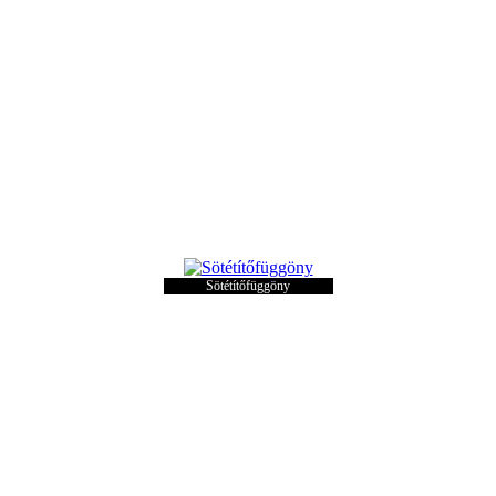
Sötétítőfüggöny