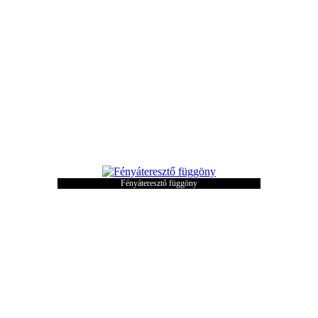
Fényáteresztő függöny