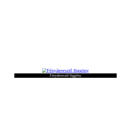
Fényáteresztő függöny