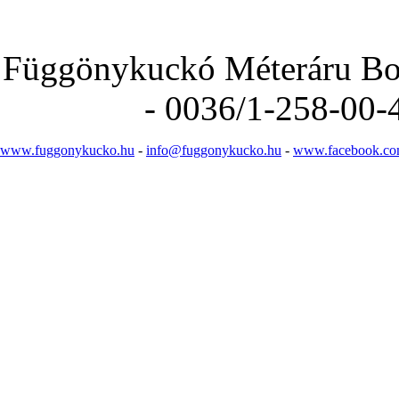
Függönykuckó Méteráru Bolt
- 0036/1-258-00-
www.fuggonykucko.hu
-
info@fuggonykucko.hu
-
www.facebook.co