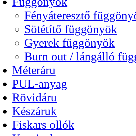
Függönyök
Fényáteresztő függöny
Sötétítő függönyök
Gyerek függönyök
Burn out / lángálló fü
Méteráru
PUL-anyag
Rövidáru
Készáruk
Fiskars ollók