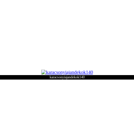
karacsonyiajandekok140