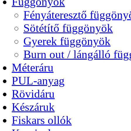
Függönyök
Fényáteresztő függöny
Sötétítő függönyök
Gyerek függönyök
Burn out / lángálló fü
Méteráru
PUL-anyag
Rövidáru
Készáruk
Fiskars ollók