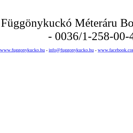
Függönykuckó Méteráru Bolt
- 0036/1-258-00-
www.fuggonykucko.hu
-
info@fuggonykucko.hu
-
www.facebook.co