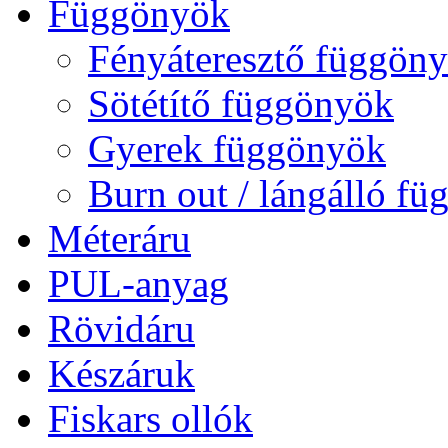
Függönyök
Fényáteresztő függön
Sötétítő függönyök
Gyerek függönyök
Burn out / lángálló f
Méteráru
PUL-anyag
Rövidáru
Készáruk
Fiskars ollók