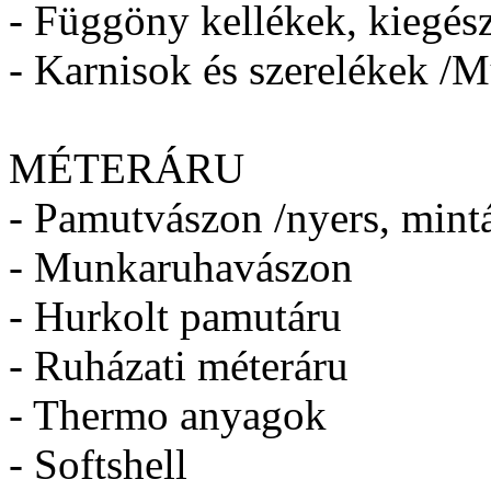
- Függöny kellékek, kiegés
- Karnisok és szerelékek /Mű
MÉTERÁRU
- Pamutvászon /nyers, mintá
- Munkaruhavászon
- Hurkolt pamutáru
- Ruházati méteráru
- Thermo anyagok
- Softshell