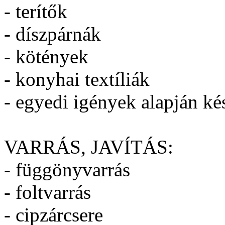
- terítők
- díszpárnák
- kötények
- konyhai textíliák
- egyedi igények alapján ké
VARRÁS, JAVÍTÁS:
- függönyvarrás
- foltvarrás
- cipzárcsere