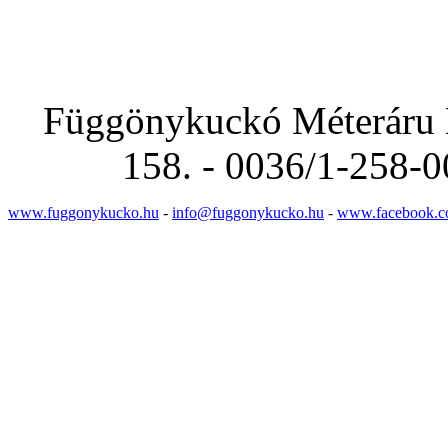
Függönykuckó Méteráru Bo
158. - 0036/1-258-0
www.fuggonykucko.hu
-
info@fuggonykucko.hu
-
www.facebook.c