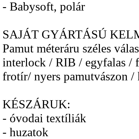
- Babysoft, polár
SAJÁT GYÁRTÁSÚ KEL
Pamut méteráru széles vála
interlock / RIB / egyfalas / f
frotír/ nyers pamutvászon / 
KÉSZÁRUK:
- óvodai textíliák
- huzatok