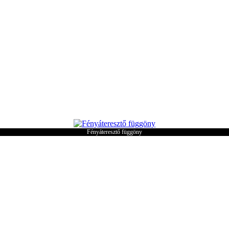
Fényáteresztő függöny