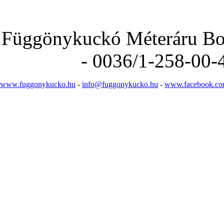
Függönykuckó Méteráru Bolt
- 0036/1-258-00-
www.fuggonykucko.hu
-
info@fuggonykucko.hu
-
www.facebook.co