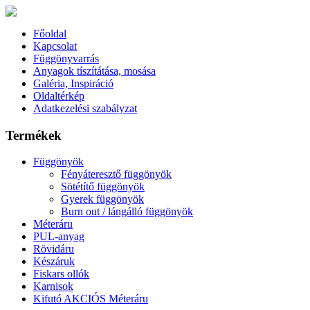
Főoldal
Kapcsolat
Függönyvarrás
Anyagok tíszítátása, mosása
Galéria, Inspiráció
Oldaltérkép
Adatkezelési szabályzat
Termékek
Függönyök
Fényáteresztő függönyök
Sötétítő függönyök
Gyerek függönyök
Burn out / lángálló függönyök
Méteráru
PUL-anyag
Rövidáru
Készáruk
Fiskars ollók
Karnisok
Kifutó AKCIÓS Méteráru