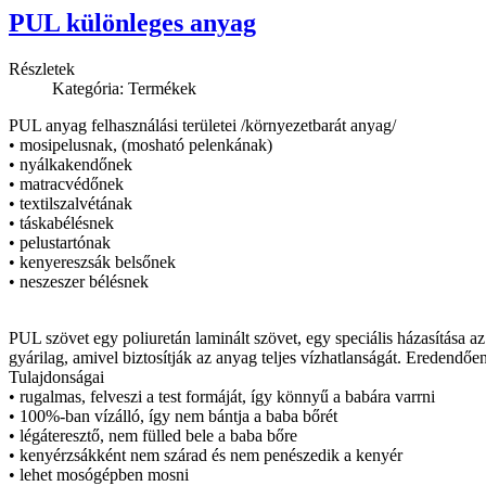
PUL különleges anyag
Részletek
Kategória: Termékek
PUL anyag felhasználási területei /környezetbarát anyag/
• mosipelusnak, (mosható pelenkának)
• nyálkakendőnek
• matracvédőnek
• textilszalvétának
• táskabélésnek
• pelustartónak
• kenyereszsák belsőnek
• neszeszer bélésnek
PUL szövet egy poliuretán laminált szövet, egy speciális házasítása a
gyárilag, amivel biztosítják az anyag teljes vízhatlanságát. Eredendően
Tulajdonságai
• rugalmas, felveszi a test formáját, így könnyű a babára varrni
• 100%-ban vízálló, így nem bántja a baba bőrét
• légáteresztő, nem fülled bele a baba bőre
• kenyérzsákként nem szárad és nem penészedik a kenyér
• lehet mosógépben mosni