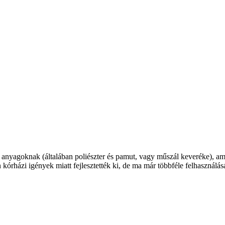
z anyagoknak (általában poliészter és pamut, vagy műszál keveréke), ame
 kórházi igények miatt fejlesztették ki, de ma már többféle felhasználásá