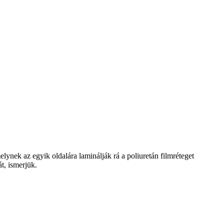
lynek az egyik oldalára laminálják rá a poliuretán filmréteget
t, ismerjük.