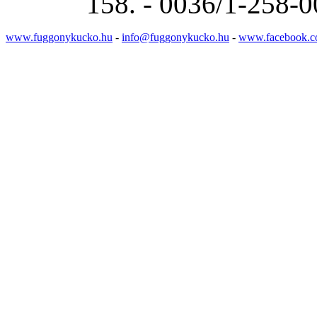
158. - 0036/1-258-0
www.fuggonykucko.hu
-
info@fuggonykucko.hu
-
www.facebook.c