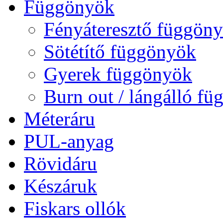
Függönyök
Fényáteresztő függön
Sötétítő függönyök
Gyerek függönyök
Burn out / lángálló f
Méteráru
PUL-anyag
Rövidáru
Készáruk
Fiskars ollók