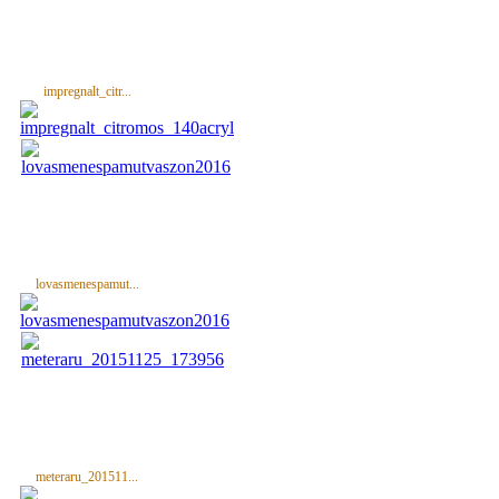
impregnalt_citr...
lovasmenespamut...
meteraru_201511...