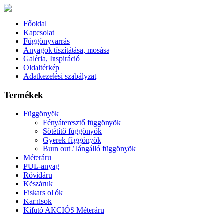
Főoldal
Kapcsolat
Függönyvarrás
Anyagok tíszítátása, mosása
Galéria, Inspiráció
Oldaltérkép
Adatkezelési szabályzat
Termékek
Függönyök
Fényáteresztő függönyök
Sötétítő függönyök
Gyerek függönyök
Burn out / lángálló függönyök
Méteráru
PUL-anyag
Rövidáru
Készáruk
Fiskars ollók
Karnisok
Kifutó AKCIÓS Méteráru