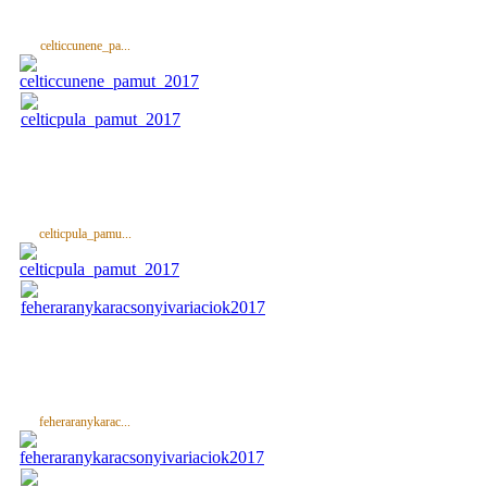
celticcunene_pa...
celticpula_pamu...
feheraranykarac...