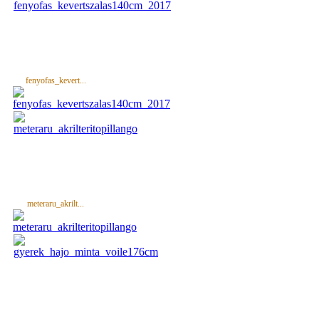
fenyofas_kevert...
meteraru_akrilt...