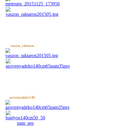
vaszon_raktaron...
azovenyadeko140...