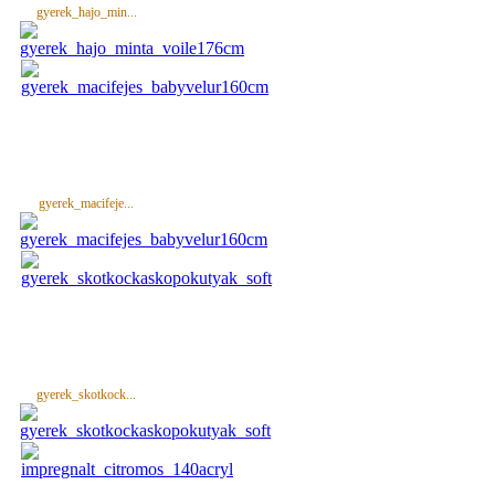
gyerek_hajo_min...
gyerek_macifeje...
gyerek_skotkock...