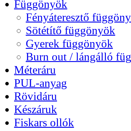
Függönyök
Fényáteresztő függön
Sötétítő függönyök
Gyerek függönyök
Burn out / lángálló f
Méteráru
PUL-anyag
Rövidáru
Készáruk
Fiskars ollók