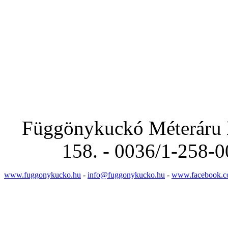
Függönykuckó Méteráru Bo
158. - 0036/1-258-0
www.fuggonykucko.hu
-
info@fuggonykucko.hu
-
www.facebook.c